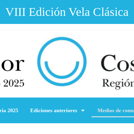
VIII Edición Vela Clásica
ría 2025
Ediciones anteriores
Medios de comu